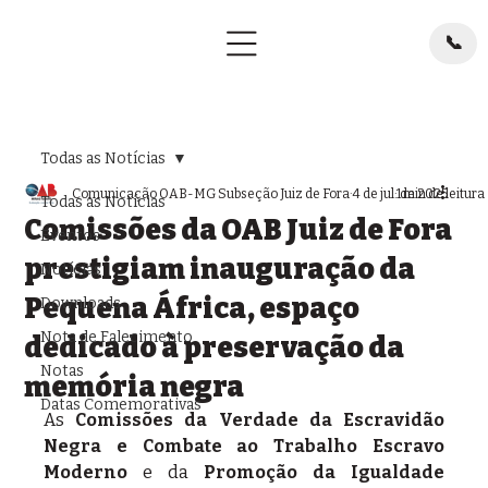
📞
Todas as Notícias
Comunicação OAB-MG Subseção Juiz de Fora
4 de jul. de 2025
1 min de leitura
Todas as Notícias
Comissões da OAB Juiz de Fora
Eventos
prestigiam inauguração da
Notícias
Pequena África, espaço
Downloads
Nota de Falecimento
dedicado à preservação da
Notas
memória negra
Datas Comemorativas
As 
Comissões da Verdade da Escravidão 
Negra e Combate ao Trabalho Escravo 
Moderno
 e da 
Promoção da Igualdade 