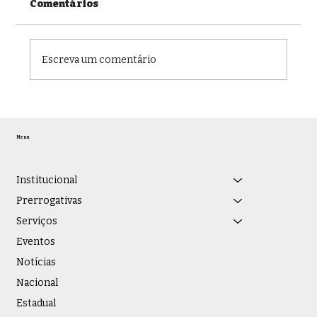
Comentários
Escreva um comentário
OAB/JF recebe representantes da
Faculdade EnsinE, que assume
Menu
gestão do Instituto Vianna Júnior, e
promove debate sobre educação
jurídica e novas parcerias
Institucional
institucionais
Prerrogativas
Serviços
Eventos
Notícias
Nacional
Estadual