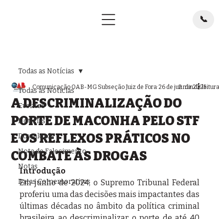
📞
Todas as Notícias
Comunicação OAB-MG Subseção Juiz de Fora
26 de jun. de 2025
2 min de leitur
Todas as Notícias
A DESCRIMINALIZAÇÃO DO
Eventos
PORTE DE MACONHA PELO STF
Notícias
E OS REFLEXOS PRÁTICOS NO
Downloads
Nota de Falecimento
COMBATE ÀS DROGAS
Notas
Introdução
Datas Comemorativas
Em junho de 2024, o Supremo Tribunal Federal 
proferiu uma das decisões mais impactantes das 
últimas décadas no âmbito da política criminal 
brasileira ao descriminalizar o porte de até 40 