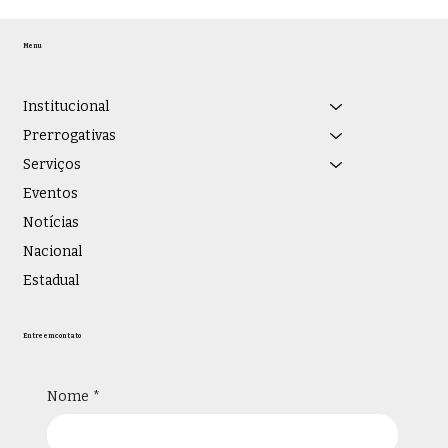
DIA MUNDIAL DA LEI: DE
INSTRUMENTO DE PROTEÇÃO DE
Menu
DIREITOS E GARANTIAS
FUNDAMENTAIS A INSTRUMENTO
CAPTURADO POR OBJETIVOS
Institucional
ELEITOREIROS
Prerrogativas
Serviços
Eventos
Notícias
Nacional
Estadual
Entre em contato
Nome
*