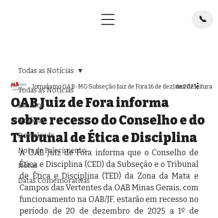
📞
Todas as Notícias
Jornalismo OAB-MG Subseção Juiz de Fora
16 de dez. de 2025
1 min de leitura
Todas as Notícias
OAB Juiz de Fora informa
Eventos
sobre recesso do Conselho e do
Notícias
Tribunal de Ética e Disciplina
Downloads
Nota de Falecimento
A OAB Juiz de Fora informa que o Conselho de 
Ética e Disciplina (CED) da Subseção e o Tribunal 
Notas
de Ética e Disciplina (TED) da Zona da Mata e 
Datas Comemorativas
Campos das Vertentes da OAB Minas Gerais, com 
funcionamento na OAB/JF, estarão em recesso no 
período de 20 de dezembro de 2025 a 1º de 