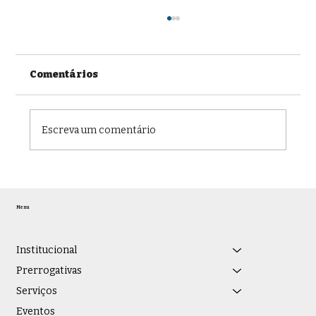
Comentários
Escreva um comentário
OAB/JF recebe representantes da
Faculdade EnsinE, que assume
Menu
gestão do Instituto Vianna Júnior, e
promove debate sobre educação
jurídica e novas parcerias
Institucional
institucionais
Prerrogativas
Serviços
Eventos