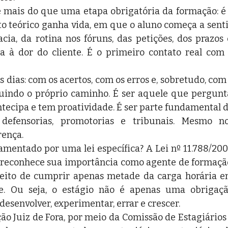
é mais do que uma etapa obrigatória da formação: é 
eórico ganha vida, em que o aluno começa a sentir
cia, da rotina nos fóruns, das petições, dos prazos e
a à dor do cliente. É o primeiro contato real com 
 dias: com os acertos, com os erros e, sobretudo, com 
indo o próprio caminho. É ser aquele que pergunta
tecipa e tem proatividade. É ser parte fundamental d
 defensorias, promotorias e tribunais. Mesmo no
rença.
amentado por uma lei específica? A Lei nº 11.788/200
e reconhece sua importância como agente de formação
ireito de cumprir apenas metade da carga horária e
. Ou seja, o estágio não é apenas uma obrigaçã
esenvolver, experimentar, errar e crescer.
o Juiz de Fora, por meio da Comissão de Estagiários 