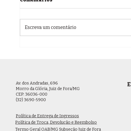
Escreva um comentário
Dia Internacional da
DI
Mulher Negra Latino-
IN
Americana e Caribenha:
PR
memória, resistência e
GA
compromisso com a
FU
justiça
IN
CA
Av. dos Andradas, 696
E
Morro da Glória, Juiz de Fora/MG
OB
CEP: 36036-000
EL
(32) 3690-5900
Política de Entrega de Ingressos
Política de Troca, Devolução e Reembolso
Termo Geral OAB/MG Subseção Juiz de Fora