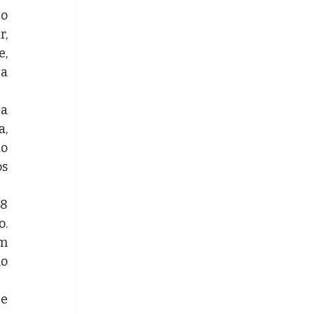
o 
, 
, 
a 
a 
, 
o 
s 
8 
. 
m 
o 
e 