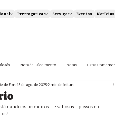
ional
Prerrogativas
Serviços
Eventos
Notícias
loads
Nota de Falecimento
Notas
Datas Comemor
z de Fora
18 de ago. de 2025
2 min de leitura
rio
á dando os primeiros – e valiosos – passos na 
ios!