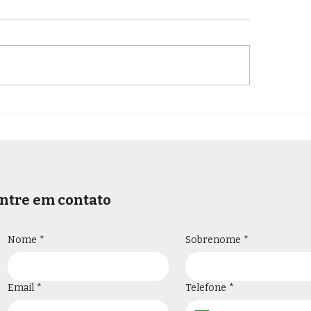
A MUNDIAL DA LEI: DE
As sanções disc
STRUMENTO DE
e suas raízes oc
OTEÇÃO DE DIREITOS E
para a advocaci
RANTIAS
NDAMENTAIS A
STRUMENTO
PTURADO POR
ntre em contato
JETIVOS
EITOREIROS
Nome
*
Sobrenome
*
Email
*
Telefone
*