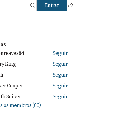
Entrar
os
enreaves84
Seguir
aves84
ry King
Seguir
ah
Seguir
ver Cooper
Seguir
th Sniper
Seguir
os os membros (83)