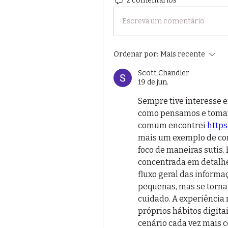
2 comentários
Escreva um comentário
Ordenar por:
Mais recente
Scott Chandler
19 de jun.
Sempre tive interesse e
como pensamos e tomam
comum encontrei 
https
mais um exemplo de com
foco de maneiras sutis.
concentrada em detalhe
fluxo geral das inform
pequenas, mas se torn
cuidado. A experiência 
próprios hábitos digit
cenário cada vez mais 