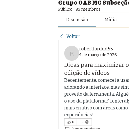
Grupo OAB MG Subseção
Público
·
83 membros
Discussão
Mídia
Voltar
robertforddd55
4 de março de 2026
robertforddd55
Dicas para maximizar o
edição de vídeos
Recentemente, comecei a usar 
adorando a interface, mas sin
proveito da ferramenta. Algu
o uso da plataforma? Tentei a
mais criativo com áreas como 
experiências!
0