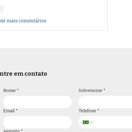
er
rar mais comentários
ntre em contato
Nome
*
Sobrenome
*
Email
*
Telefone
*
Assunto
*