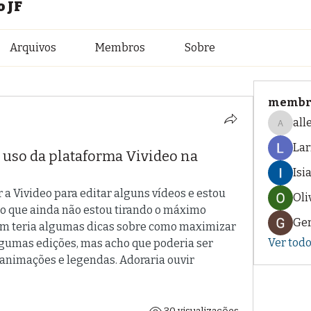
 JF
Arquivos
Membros
Sobre
membr
all
allenre
Lar
 uso da plataforma Vivideo na
Isi
a Vivideo para editar alguns vídeos e estou 
Oli
to que ainda não estou tirando o máximo 
Ger
ém teria algumas dicas sobre como maximizar 
Ver tod
lgumas edições, mas acho que poderia ser 
animações e legendas. Adoraria ouvir 