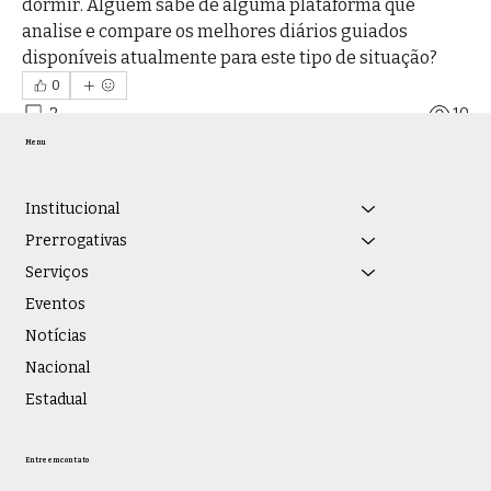
dormir. Alguém sabe de alguma plataforma que 
Ver todos os membros (83)
analise e compare os melhores diários guiados 
disponíveis atualmente para este tipo de situação?
0
2
10
Menu
Institucional
Prerrogativas
Serviços
Eventos
Notícias
Nacional
Estadual
Entre em contato