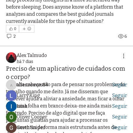
before sleeping. Does anyone know of a platform that 
analyzes and compares the best guided journals 
currently available for this type of situation?
0
2
6
Informações
Bem-vindo ao grupo! Você pode se conectar com
outros membros
...
Alex Talmudo
Leia Mais
há 7 dias
Preciso de um aplicativo de cuidados com
o corpo?
membros
A minha cabeça não para de pensar nos problemas do 
allenreaves84
Seguir
allenreaves84
trabalho quando me deito. Já me disseram que 
Larry King
Seguir
escrever ajuda a aliviar a ansiedade, mas ficar a olhar 
para uma folha em branco deixa-me ainda mais 
Isiah
Seguir
frustrado. Preciso de algo digital que me faça 
Oliver Cooper
Seguir
perguntas guiadas para ajudar a processar os 
pensamentos de forma mais estruturada antes de 
Gerth Sniper
Seguir