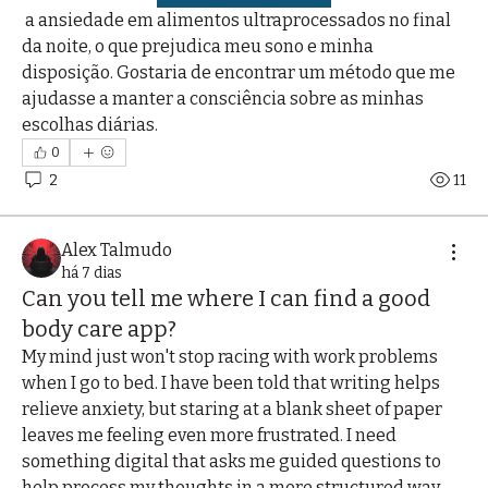
 a ansiedade em alimentos ultraprocessados no final 
da noite, o que prejudica meu sono e minha 
disposição. Gostaria de encontrar um método que me 
ajudasse a manter a consciência sobre as minhas 
escolhas diárias.
0
2
11
Alex Talmudo
há 7 dias
Can you tell me where I can find a good
body care app?
My mind just won't stop racing with work problems 
when I go to bed. I have been told that writing helps 
relieve anxiety, but staring at a blank sheet of paper 
leaves me feeling even more frustrated. I need 
something digital that asks me guided questions to 
help process my thoughts in a more structured way 