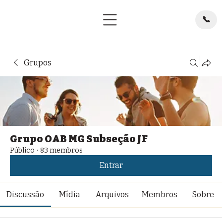
📞
Grupos
Grupo OAB MG Subseção JF
Público
·
83 membros
Entrar
Discussão
Mídia
Arquivos
Membros
Sobre