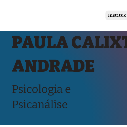
Instituc
PAULA CALIX
ANDRADE
Psicologia e
Psicanálise