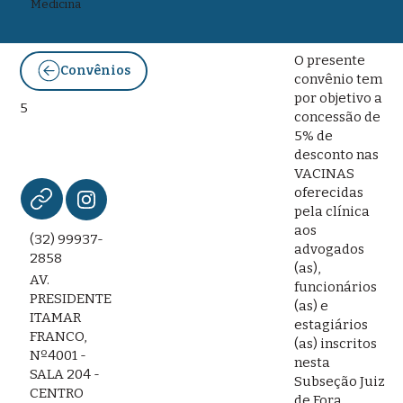
Medicina
O presente
Convênios
convênio tem
por objetivo a
5
concessão de
5% de
desconto nas
VACINAS
oferecidas
pela clínica
aos
(32) 99937-
advogados
2858
(as),
AV.
funcionários
PRESIDENTE
(as) e
ITAMAR
estagiários
FRANCO,
(as) inscritos
Nº4001 -
nesta
SALA 204 -
Subseção Juiz
CENTRO
de Fora.