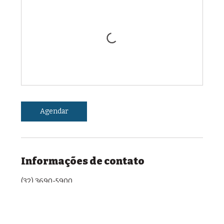
Agendar
Informações de contato
(32) 3690-5900
Av. dos Andradas, 696 - Morro da Glória, Juiz de Fora -
MG, 36036-000, Brazil