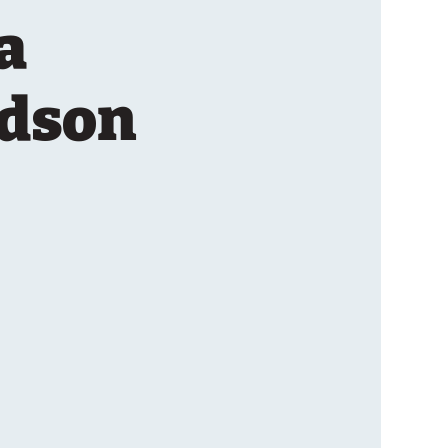
a
Edson