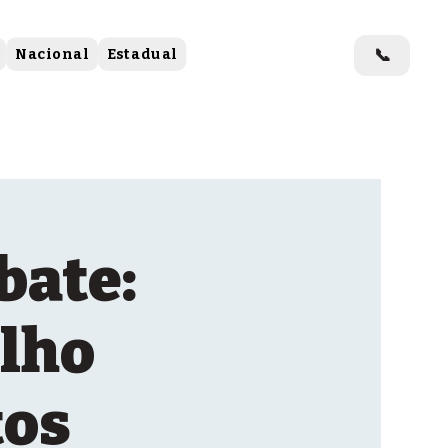
📞
Nacional
Estadual
bate:
elho
tos