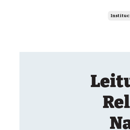
Instituc
Leit
Rel
Na