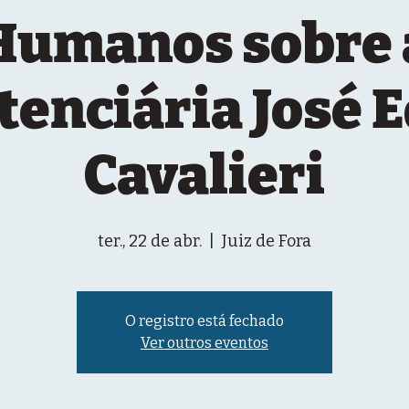
Humanos sobre 
tenciária José 
Cavalieri
ter., 22 de abr.
  |  
Juiz de Fora
O registro está fechado
Ver outros eventos