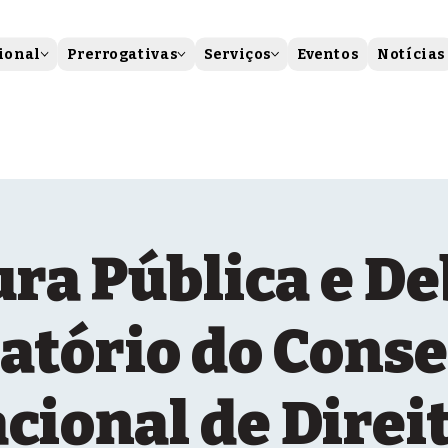
ional
Prerrogativas
Serviços
Eventos
Notícias
ura Pública e De
atório do Cons
cional de Direi