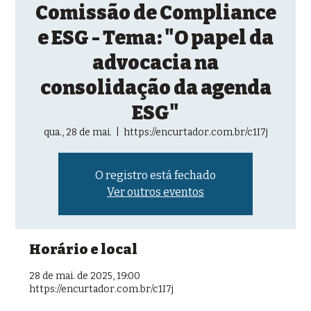
Comissão de Compliance
e ESG - Tema: "O papel da
advocacia na
consolidação da agenda
ESG"
qua., 28 de mai.
  |  
https://encurtador.com.br/c1I7j
O registro está fechado
Ver outros eventos
Horário e local
28 de mai. de 2025, 19:00
https://encurtador.com.br/c1I7j