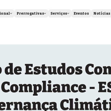
ional
Prerrogativas
Serviços
Eventos
Notícias
 de Estudos Co
 Compliance - E
ernança Climáti