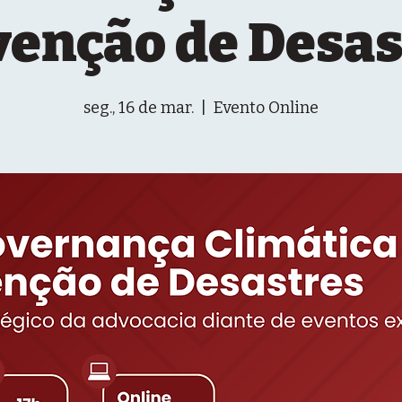
venção de Desas
seg., 16 de mar.
  |  
Evento Online