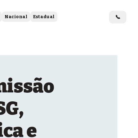
📞
Nacional
Estadual
missão
SG,
ca e