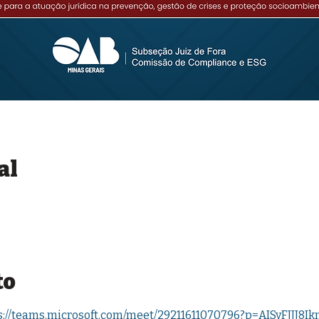
al
to
s://teams.microsoft.com/meet/29211611070796?p=AISyFJJJ8I