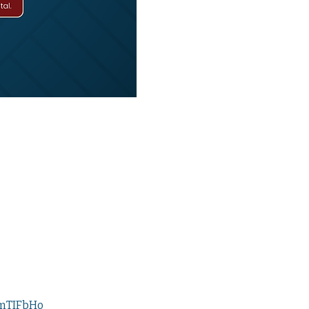
kmTIFbHo