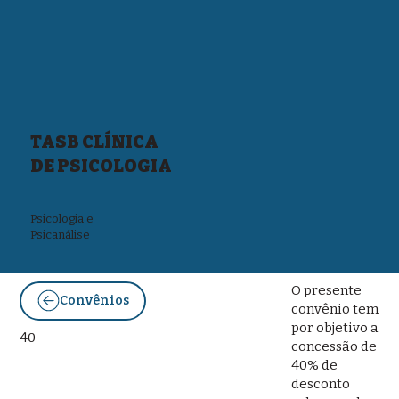
TASB CLÍNICA
DE PSICOLOGIA
Psicologia e
Psicanálise
O presente
Convênios
convênio tem
por objetivo a
40
concessão de
40% de
desconto