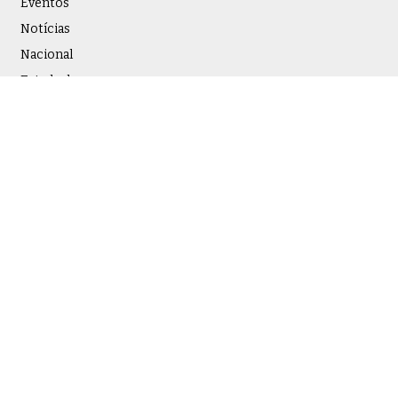
Eventos
Notícias
Nacional
Estadual
Entre em contato
Nome
*
Sobrenome
*
Email
*
Telefone
*