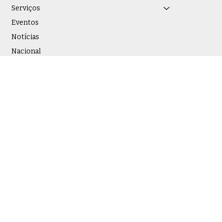
Serviços
Eventos
Notícias
Nacional
Estadual
Entre em contato
Nome
*
Sobrenome
*
Email
*