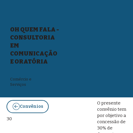
OH QUEM FALA -
CONSULTORIA
EM
COMUNICAÇÃO
E ORATÓRIA
Comércio e
Serviços
O presente
Convênios
convênio tem
por objetivo a
30
concessão de
30% de