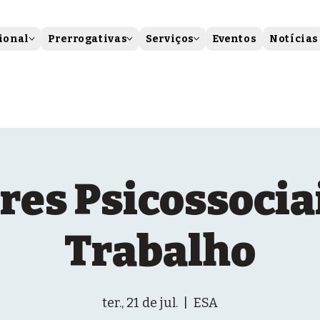
ional
Prerrogativas
Serviços
Eventos
Notícias
res Psicossocia
Trabalho
ter., 21 de jul.
  |  
ESA