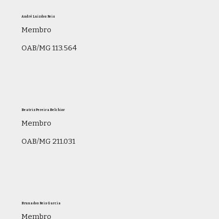
André Luiz dos Reis
Membro
OAB/MG 113.564
Beatriz Pereira Belchior
Membro
OAB/MG 211.031
Bruna dos Reis Garcia
Membro