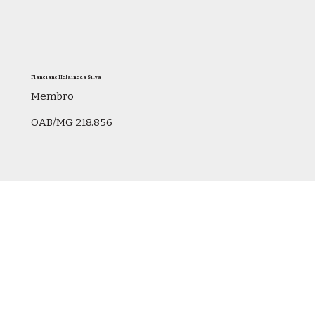
Flanciane Helaine da Silva
Membro
OAB/MG 218.856
Gabriel de Sá Campos Gonçalves
Membro
OAB/MG 242.836