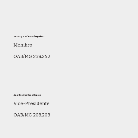
Amaury Manhaes de Queiroz
Membro
OAB/MG 238.252
Ana Beatriz Dias Morais
Vice-Presidente
OAB/MG 208.203