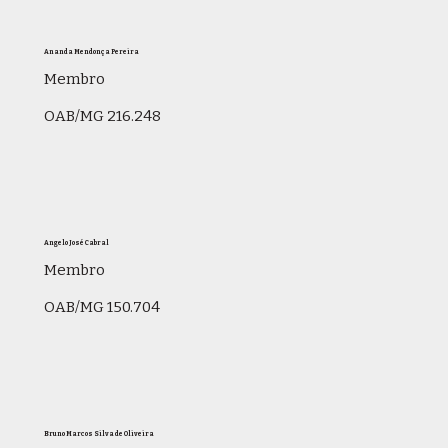
Ananda Mendonça Pereira
Membro
OAB/MG 216.248
Angelo José Cabral
Membro
OAB/MG 150.704
Bruno Marcos Silva de Oliveira