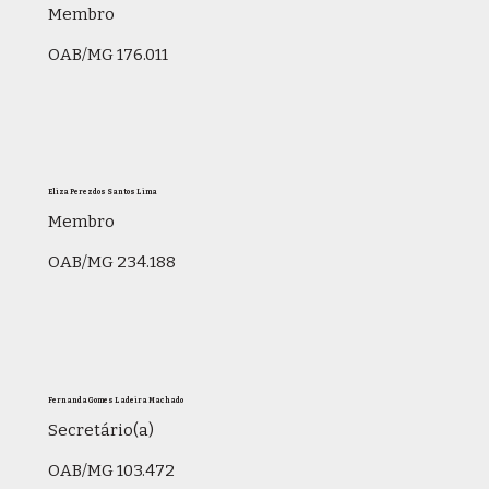
Membro
OAB/MG 176.011
Eliza Perez dos Santos Lima
Membro
OAB/MG 234.188
Fernanda Gomes Ladeira Machado
Secretário(a)
OAB/MG 103.472