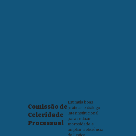
Estimula boas
Comissão de
práticas e diálogo
interinstitucional
Celeridade
para reduzir
Processual
morosidade e
ampliar a eficiência
da Justiça.