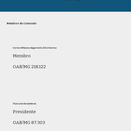
Membros da Comissão
Carina Pollyana Augusta da Silva Dantas
Membro
OAB/MG 218.122
Flavia Gerheim Dovizo
Presidente
OAB/MG 87.303