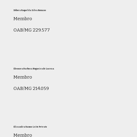
Débora Raquel da Silva Romano
Membro
OAB/MG 229.577
Eleonora Barbosa Nogueira de Lucena
Membro
OAB/MG 214.059
Elisandra Ramos Leite Petrato
Membro