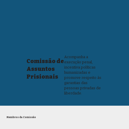
Acompanha a
Comissão de
execução penal,
incentiva políticas
Assuntos
humanizadas e
Prisionais
promove respeito às
garantias das
pessoas privadas de
liberdade.
Membros da Comissão