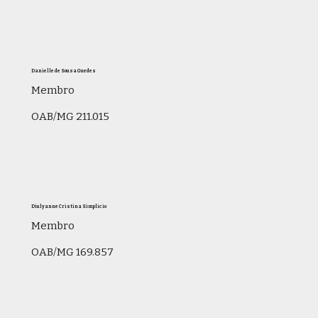
Danielle de Sousa Guedes
Membro
OAB/MG 211.015
Diulyanne Cristina Simplicio
Membro
OAB/MG 169.857