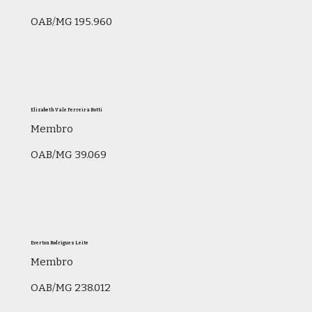
OAB/MG 195.960
Elizabeth Vale Ferreira Botti
Membro
OAB/MG 39.069
Everton Rodrigues Leite
Membro
OAB/MG 238.012