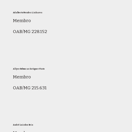
Adalberto Mendes Linhares
Membro
OAB/MG 228.152
Allyce Reboucas Estiguer Pinto
Membro
OAB/MG 215.631
André Luiz dos Reis