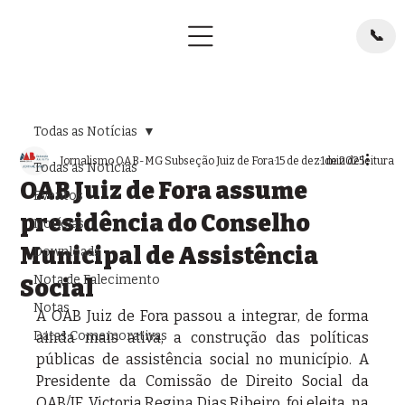
📞
Todas as Notícias
Jornalismo OAB-MG Subseção Juiz de Fora
15 de dez. de 2025
1 min de leitura
Todas as Notícias
OAB Juiz de Fora assume
Eventos
presidência do Conselho
Notícias
Municipal de Assistência
Downloads
Nota de Falecimento
Social
Notas
A OAB Juiz de Fora passou a integrar, de forma 
Datas Comemorativas
ainda mais ativa, a construção das políticas 
públicas de assistência social no município. A 
Presidente da Comissão de Direito Social da 
OAB/JF, Victoria Regina Dias Ribeiro, foi eleita, na 