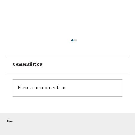
Comentários
Escreva um comentário
OAB/JF recebe representantes da
Faculdade EnsinE, que assume
Menu
gestão do Instituto Vianna Júnior, e
promove debate sobre educação