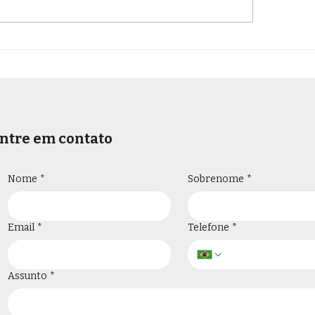
 Juiz de Fora divulga
OAB/JF divulga:
tal de Correição
de plantão HCM
inária do Ministério
em julho
lico de Minas Gerais
ntre em contato
Nome
*
Sobrenome
*
Email
*
Telefone
*
Assunto
*