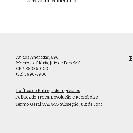
Escreva um comentário
OAB Juiz de Fora divulga
OAB
Ofício sobre Correição
Edi
Ordinária em
Ord
Promotorias de Justiça
Púb
da Comarca
Av. dos Andradas, 696
E
Morro da Glória, Juiz de Fora/MG
CEP: 36036-000
(32) 3690-5900
Política de Entrega de Ingressos
Política de Troca, Devolução e Reembolso
Termo Geral OAB/MG Subseção Juiz de Fora