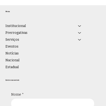
OAB/JF recebe representantes da
Faculdade EnsinE, que assume
Menu
gestão do Instituto Vianna Júnior, e
promove debate sobre educação
jurídica e novas parcerias
Institucional
institucionais
Prerrogativas
Serviços
Eventos
Notícias
Nacional
Estadual
Entre em contato
Nome
*