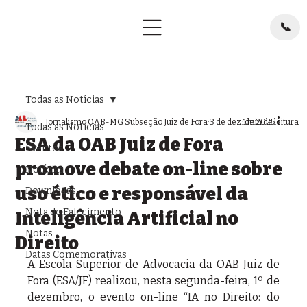
📞
Todas as Notícias
Jornalismo OAB-MG Subseção Juiz de Fora
3 de dez. de 2025
1 min de leitura
Todas as Notícias
ESA da OAB Juiz de Fora
Eventos
promove debate on-line sobre
Notícias
uso ético e responsável da
Downloads
Nota de Falecimento
Inteligência Artificial no
Notas
Direito
Datas Comemorativas
A Escola Superior de Advocacia da OAB Juiz de 
Fora (ESA/JF) realizou, nesta segunda-feira, 1º de 
dezembro, o evento on-line “IA no Direito: do 