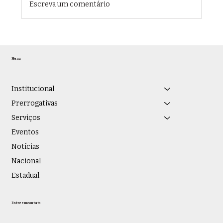
Escreva um comentário
OAB/JF recebe representantes da
Faculdade EnsinE, que assume
Menu
gestão do Instituto Vianna Júnior, e
promove debate sobre educação
jurídica e novas parcerias
Institucional
institucionais
Prerrogativas
Serviços
Eventos
Notícias
Nacional
Estadual
Entre em contato