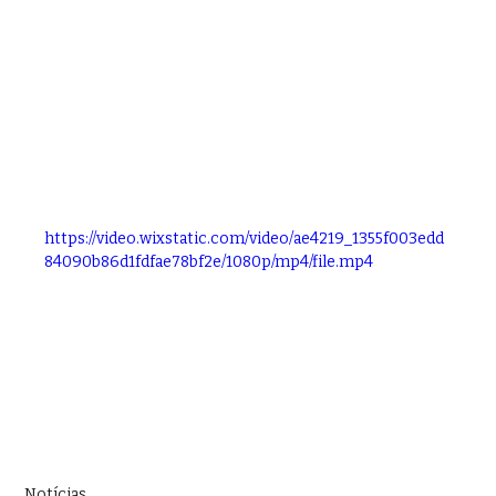
https://video.wixstatic.com/video/ae4219_1355f003edd
84090b86d1fdfae78bf2e/1080p/mp4/file.mp4
Notícias