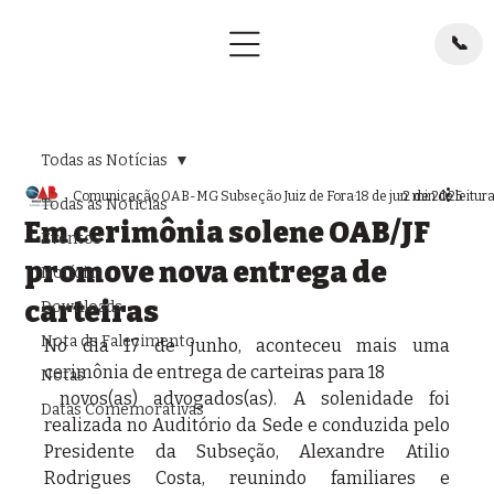
📞
Todas as Notícias
Comunicação OAB-MG Subseção Juiz de Fora
18 de jun. de 2025
2 min de leitur
Todas as Notícias
Em cerimônia solene OAB/JF
Eventos
promove nova entrega de
Notícias
carteiras
Downloads
Nota de Falecimento
No dia 17 de junho, aconteceu mais uma 
cerimônia de entrega de carteiras para 18
Notas
 novos(as) advogados(as). A solenidade foi 
Datas Comemorativas
realizada no Auditório da Sede e conduzida pelo 
Presidente da Subseção, Alexandre Atilio 
Rodrigues Costa, reunindo familiares e 