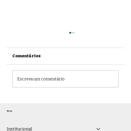
Comentários
Escreva um comentário
1ª Turma do Tribunal de Ética e
Disciplina da OAB Minas promove
Menu
nova sessão e julga 40 processos
ético-disciplinares
Institucional